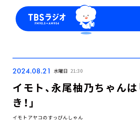
今日の番組表
トピッ
週間番組表
TBS
Podca
お知ら
2024.08.21
水曜日
21:30
イモト、永尾柚乃ちゃんは
き！」
イモトアヤコのすっぴんしゃん