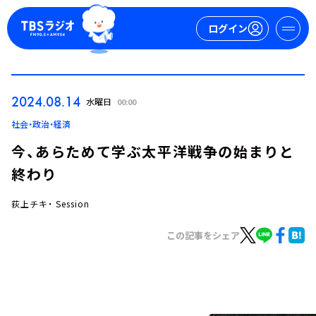
ログイン
マイページ
2024.08.14
水曜日
00:00
新規会員登録
ログイン
社会・政治・経済
今、あらためて学ぶ太平洋戦争の始まりと
終わり
荻上チキ・ Session
この記事をシェア
今日の番組表
週間番組表
トピックス
TBS Podcast