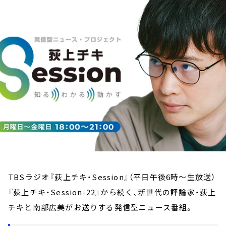
お知らせ
イベント・グッズ
YouTube
会社情報
TBSラジオ『荻上チキ・Session』（平日午後6時～生放送）
『荻上チキ・Session-22』から続く、新世代の評論家・荻上
チキと南部広美がお送りする発信型ニュース番組。