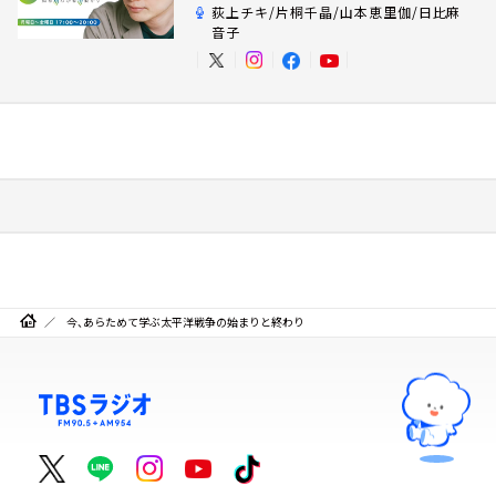
荻上チキ/片桐千晶/山本恵里伽/日比麻
音子
今、あらためて学ぶ太平洋戦争の始まりと終わり