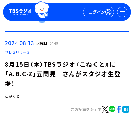
ログイン
マイページ
2024.08.13
火曜日
14:49
新規会員登録
ログイン
プレスリリース
8月15日（木）TBSラジオ『こねくと』に
「A.B.C-Z」五関晃一さんがスタジオ生登
場！
こねくと
今日の番組表
この記事をシェア
週間番組表
トピックス
TBS Podcast