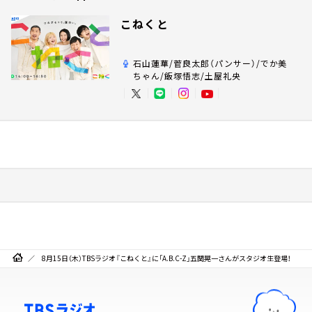
こねくと
石山蓮華/菅良太郎（パンサー）/でか美
ちゃん/飯塚悟志/土屋礼央
8月15日（木）TBSラジオ『こねくと』に「A.B.C-Z」五関晃一さんがスタジオ生登場！