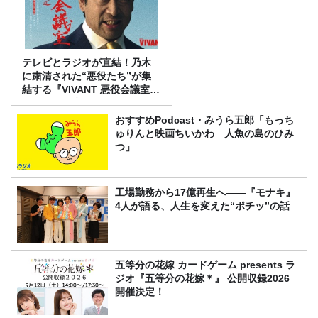
テレビとラジオが直結！乃木
に粛清された“悪役たち”が集
結する『VIVANT 悪役会議室』
7/26(日)23時スタート！
おすすめPodcast・みうら五郎「もっち
ゅりんと映画ちいかわ 人魚の島のひみ
つ」
工場勤務から17億再生へ——『モナキ』
4人が語る、人生を変えた“ポチッ”の話
五等分の花嫁 カードゲーム presents ラ
ジオ『五等分の花嫁＊』 公開収録2026
開催決定！