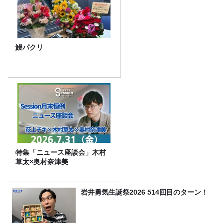
鰻パクリ
特集「ニュース座談会」木村
草太×奥村奈津美
岩井勇気生誕祭2026 514回目のターン！