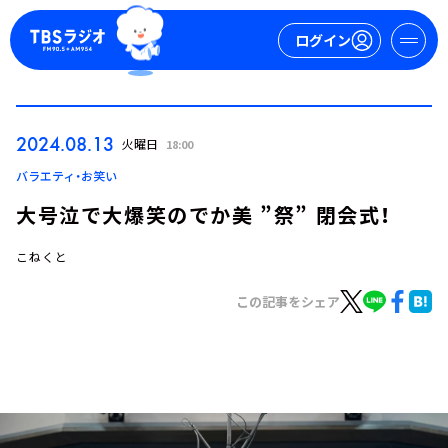
ログイン
マイページ
2024.08.13
火曜日
18:00
新規会員登録
ログイン
バラエティ・お笑い
大号泣で大爆笑のでか美 ”祭” 閉会式！
こねくと
この記事をシェア
今日の番組表
週間番組表
トピックス
TBS Podcast