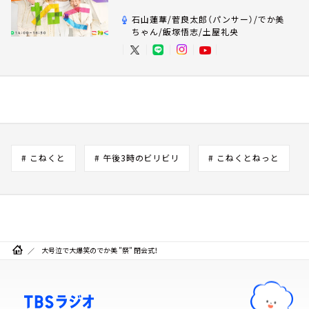
石山蓮華/菅良太郎（パンサー）/でか美
ちゃん/飯塚悟志/土屋礼央
# こねくと
# 午後3時のビリビリ
# こねくとねっと
大号泣で大爆笑のでか美 ”祭” 閉会式！