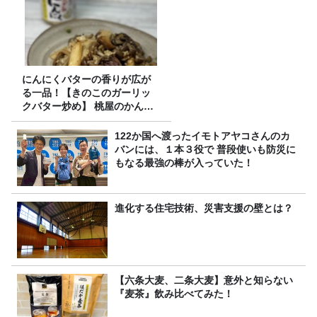
にんにくバターの香りが広が
る一品！【きのこのガーリッ
クバター炒め】 桃屋のかんた
んレシピ
122か国へ渡ったイモトアヤコさんのカ
バンには、１本３役で 普段使いも防災に
もなる最強の棒が入っていた！
進化する住宅技術、災害支援の壁とは？
【六条大麦、二条大麦】意外と知らない
『麦茶』飲み比べてみた！