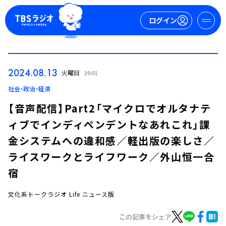
ログイン
マイページ
2024.08.13
火曜日
19:01
新規会員登録
ログイン
社会・政治・経済
【音声配信】Part2「マイクロでオルタナテ
ィブでインディペンデントなあれこれ」課
金システムへの違和感／軽出版の楽しさ／
ライスワークとライフワーク／外山恒一合
宿
今日の番組表
週間番組表
文化系トークラジオ Life ニュース版
トピックス
この記事をシェア
TBS Podcast