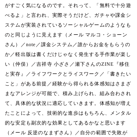
がすごく気になるのです。それって、「無料で十分遊
べるよ」と言われ、実際そうだけど、ガチャや課金シ
ステムが実装されているソーシャルゲームのようなも
のと同じように見えます（メール
マルコ・ショーン
さん）／
note
／課金システム／誰からお金をもらうの
か／軽出版は書くだけじゃなく発生する手作業が楽し
い（仲俣）／吉祥寺 小ざさ／瀬下さんの
ZINE
『移住
と実存』／ライフワークとライスワーク／「書きたい
こと」がある前提／経験から得られる体感知はさまざ
まなアレンジが可能で、積み上げられ、組み合わされ
て、具体的な状況に適応していきます。体感知が増え
たことによって、技術的な進歩はもちろん、メンタル
的な安定も副次的な効果としてあるかなと思います
（メール 反逆のなまずさん）／自分の範囲で失敗が