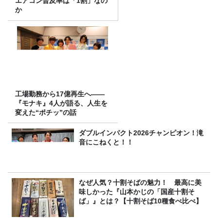
エアコン普及率は「1割」なの
か
工場勤務から17億再生へ——
『モナキ』4人が語る、人生を
変えた“ポチッ”の話
ダブルインパクト2026チャンピオン！滝
音にこねくと！！
なぜ人気？十割そばの魅力！ 最高に美
味しかった『山本かじの「国産十割そ
ば」』とは？【十割そば10種食べ比べ】