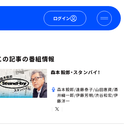
ログイン
この記事の番組情報
森本毅郎・スタンバイ！
森本毅郎/遠藤泰子/山田惠資/酒
井綱一郎/伊藤芳明/渋谷和宏/伊
藤洋一