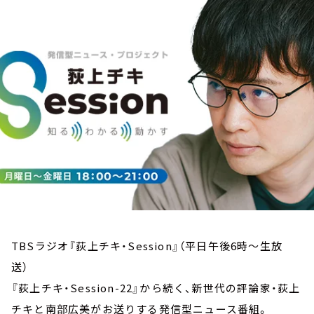
お知らせ
イベント・グッズ
YouTube
会社情報
TBSラジオ『荻上チキ・Session』（平日午後6時～生放
送）
『荻上チキ・Session-22』から続く、新世代の評論家・荻上
チキと南部広美がお送りする発信型ニュース番組。