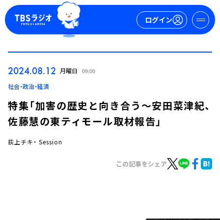
ログイン
マイページ
2024.08.12
月曜日
09:00
新規会員登録
ログイン
社会・政治・経済
特集「加害の歴史と向き合う～安田菜津紀、
佐藤慧の東ティモール取材報告」
荻上チキ・ Session
この記事をシェア
今日の番組表
週間番組表
トピックス
TBS Podcast