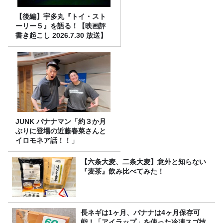
【後編】宇多丸『トイ・スト
ーリー５』を語る！【映画評
書き起こし 2026.7.30 放送】
JUNK バナナマン「約３か月
ぶりに登場の近藤春菜さんと
イロモネア話！！」
【六条大麦、二条大麦】意外と知らない
『麦茶』飲み比べてみた！
長ネギは1ヶ月、バナナは4ヶ月保存可
能！「アイラップ」を使った冷凍スゴ技