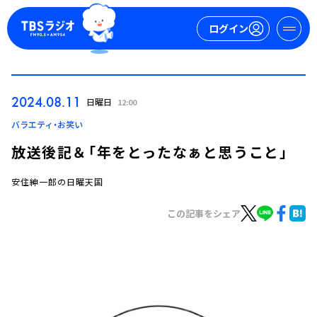
ログイン
マイページ
2024.08.11
日曜日
12:00
新規会員登録
ログイン
バラエティ・お笑い
放送後記＆「年をとったなぁと思うこと」
安住紳一郎の日曜天国
この記事をシェア
今日の番組表
週間番組表
トピックス
TBS Podcast