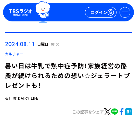
ログイン
マイページ
2024.08.11
日曜日
08:00
新規会員登録
ログイン
カルチャー
暑い日は牛乳で熱中症予防！家族経営の酪
農が続けられるための想い☆ジェラートプ
レゼントも！
石川實 DAIRY LIFE
今日の番組表
この記事をシェア
週間番組表
トピックス
TBS Podcast