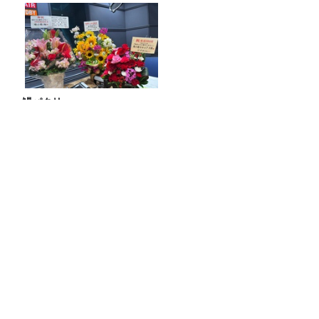
鰻パクリ
妄想散歩へ出発！サカイJr.が愛を語る
オンエア曲紹介
「Sunday Heavens」販売開始！