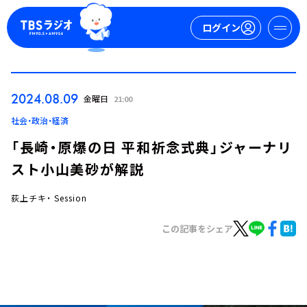
ログイン
マイページ
2024.08.09
金曜日
21:00
新規会員登録
ログイン
社会・政治・経済
「長崎・原爆の日 平和祈念式典」ジャーナリ
スト小山美砂が解説
荻上チキ・ Session
この記事をシェア
今日の番組表
週間番組表
トピックス
TBS Podcast