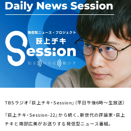
お知らせ
イベント・グッズ
YouTube
会社情報
TBSラジオ『荻上チキ・Session』（平日午後6時～生放送）
『荻上チキ・Session-22』から続く、新世代の評論家・荻上
チキと南部広美がお送りする発信型ニュース番組。