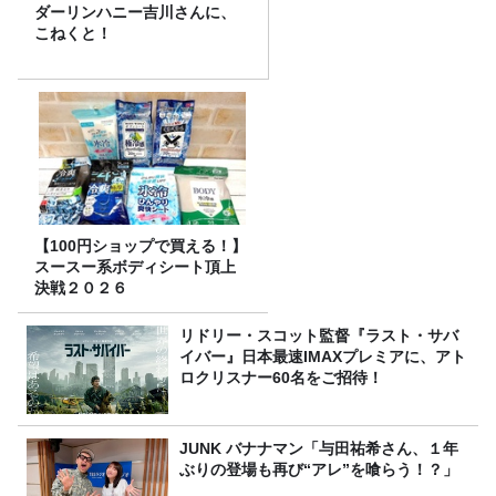
ダーリンハニー吉川さんに、
こねくと！
【100円ショップで買える！】
スースー系ボディシート頂上
決戦２０２６
リドリー・スコット監督『ラスト・サバ
イバー』日本最速IMAXプレミアに、アト
ロクリスナー60名をご招待！
JUNK バナナマン「与田祐希さん、１年
ぶりの登場も再び“アレ”を喰らう！？」