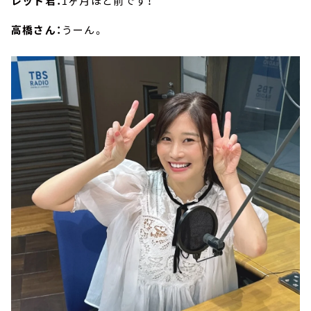
レッド君：
1ヶ月ほど前です！
高橋さん：
うーん。