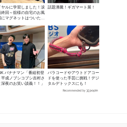
イヤルに学習しました！涙
話題沸騰！ギガマート展！
最終回～舘様の自宅のお風
場にマグネットはついたの
？
マン「番組初登
パラコードやアウトドアコー
！平成ノブシコブシ吉村さ
ドを使った手芸に挑戦！デジ
と深夜のお笑い談義！！」
タルデトックスにも！
Recommended by