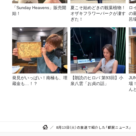
「Sunday Heavens」販売開
夏こそ始めどきの観葉植物！
ロ
始！
オザキフラワーパークが凄す
の
ぎた！
呂
か
発見がいっぱい！南極も、埋
【朗読のヒロバ 第93回】小
JUNK バナナ
蔵金も…！？
泉八雲「お貞の話」
場
ん
8月13日（火）の放送で紹介した「都民ニュース」