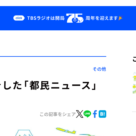
クス
イベント・グッ
ズ
st
YouTube
せ
会社情報
その他
介した「都民ニュース」
この記事をシェア