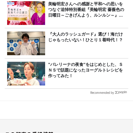
美輪明宏さんへの感謝と平和への思いを
つなぐ追悼特別番組『美輪明宏 薔薇色の
日曜日～ごきげんよう、ルンルン～』
8/9（日）16時放送
『大人のラッシュガード』選び！海だけ
じゃもったいない！ひとり１着時代！？
”バレリーナの夜食”をはじめとした、Ｓ
ＮＳで話題になったヨーグルトレシピを
作ってみた！
Recommended by