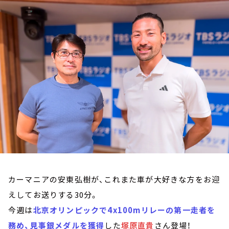
お知らせ
イベント・グッズ
YouTube
会社情報
カーマニアの安東弘樹が、これまた車が大好きな方をお迎
えしてお送りする30分。
今週は
北京オリンピックで4x100mリレーの第一走者を
務め、見事銀メダルを獲得
した
塚原直貴
さん登場！