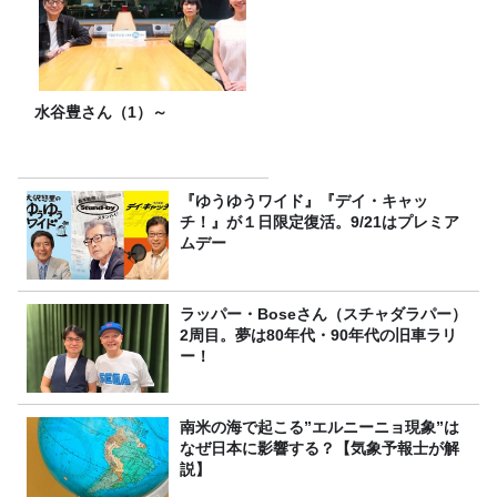
水谷豊さん（1）～
『ゆうゆうワイド』『デイ・キャッ
チ！』が１日限定復活。9/21はプレミア
ムデー
ラッパー・Boseさん（スチャダラパー）
2周目。夢は80年代・90年代の旧車ラリ
ー！
南米の海で起こる”エルニーニョ現象”は
なぜ日本に影響する？【気象予報士が解
説】