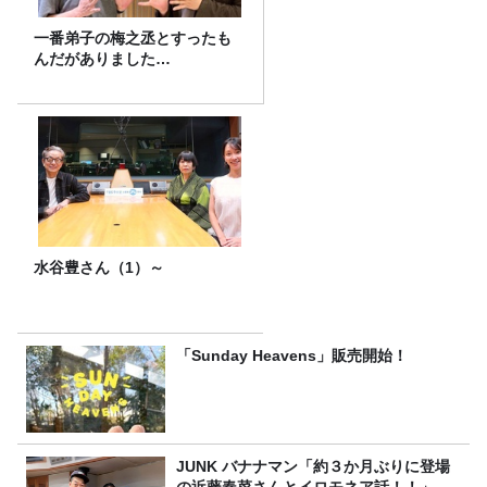
一番弟子の梅之丞とすったも
んだがありました…
水谷豊さん（1）～
「Sunday Heavens」販売開始！
JUNK バナナマン「約３か月ぶりに登場
の近藤春菜さんとイロモネア話！！」