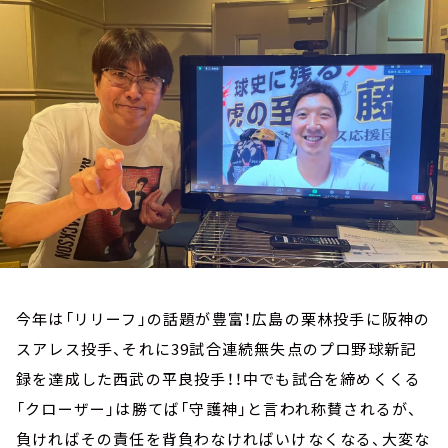
お知らせ
イベント・グッズ
YouTube
会社情報
今年は「リリーフ」の話題が豊富！広島の栗林投手に阪神の
スアレス投手、それに39試合連続無失点のプロ野球新記
録を達成した西武の平良投手！！中でも試合を締めくくる
「クローザー」は勝てば「守護神」と言われ称賛されるが、
負ければその責任を背負わなければいけなくなる、大変な