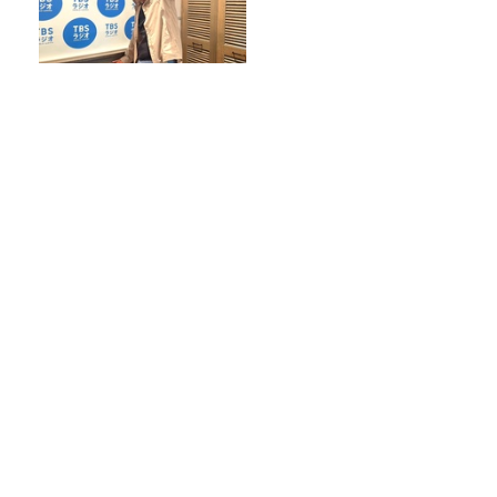
【“着たほうが涼しい”は本当
か？】ワークマンの暑さ対策
ウェア、実力検証！
放送後記＆「『ねこずみ・うささわ』販
売開始！」
きしたかの高野のキラーフレーズ「ビッ
グサンダー喝！！」Ｔシャツ新作が発売
決定！
岩井勇気生誕祭2026 514回目のターン！