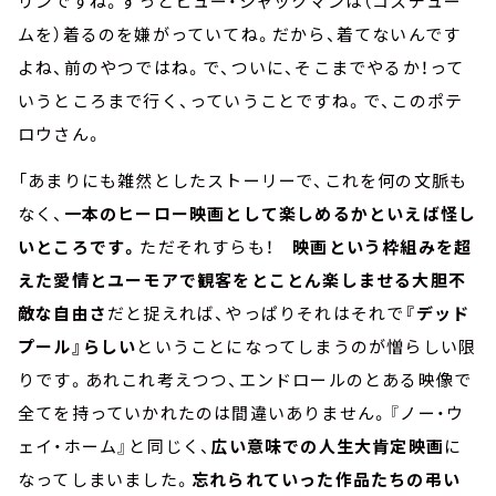
リンですね。ずっとヒュー・ジャックマンは（コスチュー
ムを）着るのを嫌がっていてね。だから、着てないんです
よね、前のやつではね。で、ついに、そこまでやるか！って
いうところまで行く、っていうことですね。で、このポテ
ロウさん。
「あまりにも雑然としたストーリーで、これを何の文脈も
なく、
一本のヒーロー映画として楽しめるかといえば怪し
いところです。
ただそれすらも！
映画という枠組みを超
えた愛情とユーモアで観客をとことん楽しませる大胆不
敵な自由さ
だと捉えれば、やっぱりそれはそれで
『デッド
プール』らしい
ということになってしまうのが憎らしい限
りです。あれこれ考えつつ、エンドロールのとある映像で
全てを持っていかれたのは間違いありません。『ノー・ウ
ェイ・ホーム』と同じく、
広い意味での人生大肯定映画
に
なってしまいました。
忘れられていった作品たちの弔い