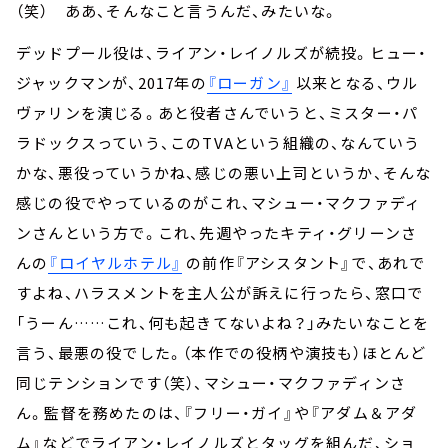
（笑） ああ、そんなこと言うんだ、みたいな。
デッドプール役は、ライアン・レイノルズが続投。ヒュー・
ジャックマンが、2017年の
『ローガン』
以来となる、ウル
ヴァリンを演じる。あと役者さんでいうと、ミスター・パ
ラドックスっていう、このTVAという組織の、なんていう
かな、悪役っていうかね、感じの悪い上司というか、そんな
感じの役でやっているのがこれ、マシュー・マクファディ
ンさんという方で。これ、先週やったキティ・グリーンさ
んの
『ロイヤルホテル』
の前作『アシスタント』で、あれで
すよね、ハラスメントを主人公が訴えに行ったら、窓口で
「うーん……これ、何も起きてないよね？」みたいなことを
言う、最悪の役でした。（本作での役柄や演技も）ほとんど
同じテンションです（笑）、マシュー・マクファディンさ
ん。監督を務めたのは、『フリー・ガイ』や『アダム＆アダ
ム』などでライアン・レイノルズとタッグを組んだ、ショ