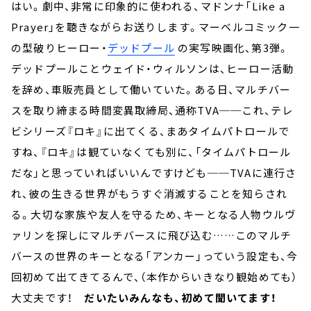
はい。劇中、非常に印象的に使われる、マドンナ「Like a
Prayer」を聴きながらお送りします。マーベルコミック一
の型破りヒーロー・
デッドプール
の実写映画化、第3弾。
デッドプールことウェイド・ウィルソンは、ヒーロー活動
を辞め、車販売員として働いていた。ある日、マルチバー
スを取り締まる時間変異取締局、通称TVA──これ、テレ
ビシリーズ『ロキ』に出てくる、まあタイムパトロールで
すね、『ロキ』は観ていなくても別に、「タイムパトロール
だな」と思っていればいいんですけども──TVAに連行さ
れ、彼の生きる世界がもうすぐ消滅することを知らされ
る。大切な家族や友人を守るため、キーとなる人物ウルヴ
ァリンを探しにマルチバースに飛び込む……このマルチ
バースの世界のキーとなる「アンカー」っていう設定も、今
回初めて出てきてるんで、（本作からいきなり観始めても）
大丈夫です！
だいたいみんなも、初めて聞いてます！