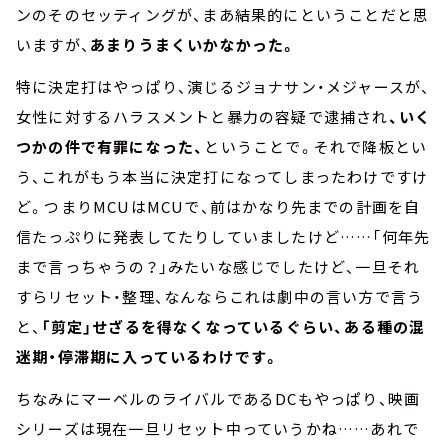
ンのそのセッティングが、まあ結果的にということだと思
いますが、
あまりうまくいかなかった。
特に決定打はやっぱり、演じるジョナサン・メジャースが、
女性に対するハラスメントと暴力の容疑で逮捕され
、いく
つかの件で有罪になった、
ということで。それで降板とい
う、これがもう本当に決定打になってしまったわけですけ
ど。つまりMCUはMCUで、前はかなり先までの計画を自
信たっぷりに発表してたりしていましたけど……「何年先
まで言っちゃうの？」みたいな感じでしたけど、一旦それ
すらリセット・整理、なんならこれは劇中の言い方で言う
と、
「剪定」せざるを得なくなっているぐらい、ある種の混
迷期・停滞期に入っているわけです。
ちなみにマーベルのライバルであるDCもやっぱり、映画
シリーズは現在一旦リセット中っていうかね……あれで