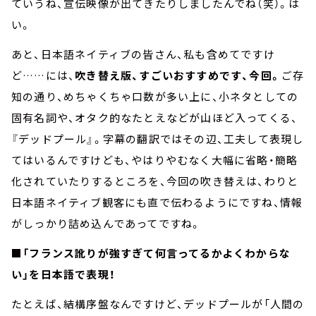
ていうね、宣伝映像が出てきたりしましたんでね（笑）。は
い。
あと、日本語ネイティブの皆さん、私も含めてですけ
ど……には、
吹き替え版、すごいおすすめです、今回。
ご存
知の通り、めちゃくちゃ口数が多い上に、小ネタとしての
固有名詞や、オタク的なたとえなどが山ほど入ってくる、
『デッドプール』。字幕の翻訳ではその辺、工夫して表現し
てはいるんですけども、やはりやむなく大幅に省略・簡略
化されていたりするところを、今回の吹き替えは、わりと
日本語ネイティブ観客にも直で伝わるようにですね、情報
がしっかり詰め込んであってですね。
■「フランス訛りが強すぎて何言ってるかよくわからな
い」を日本語で表現！
たとえば、結構序盤なんですけど、デッドプールが「人間の