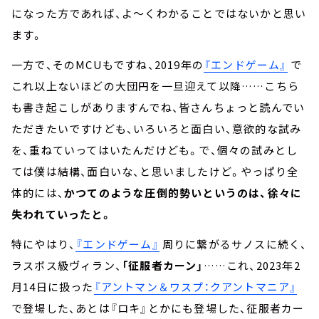
になった方であれば、よ～くわかることではないかと思い
ます。
一方で、そのMCUもですね、2019年の
『エンドゲーム』
で
これ以上ないほどの大団円を一旦迎えて以降……こちら
も書き起こしがありますんでね、皆さんちょっと読んでい
ただきたいですけども、いろいろと面白い、意欲的な試み
を、重ねていってはいたんだけども。で、個々の試みとし
ては僕は結構、面白いな、と思いましたけど。やっぱり全
体的には、
かつてのような圧倒的勢いというのは、徐々に
失われていったと。
特にやはり、
『エンドゲーム』
周りに繋がるサノスに続く、
ラスボス級ヴィラン、
「征服者カーン」
……これ、2023年2
月14日に扱った
『アントマン＆ワスプ：クアントマニア』
で登場した、あとは『ロキ』とかにも登場した、征服者カー