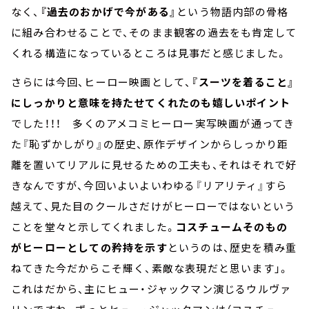
なく、
『過去のおかげで今がある』
という物語内部の骨格
に組み合わせることで、そのまま観客の過去をも肯定して
くれる構造になっているところは見事だと感じました。
さらには今回、ヒーロー映画として、
『スーツを着ること』
にしっかりと意味を持たせてくれたのも嬉しいポイント
でした！！！ 多くのアメコミヒーロー実写映画が通ってき
た『恥ずかしがり』の歴史、原作デザインからしっかり距
離を置いてリアルに見せるための工夫も、それはそれで好
きなんですが、今回いよいよいわゆる『リアリティ』すら
越えて、見た目のクールさだけがヒーローではないという
ことを堂々と示してくれました。
コスチュームそのもの
がヒーローとしての矜持を示す
というのは、歴史を積み重
ねてきた今だからこそ輝く、素敵な表現だと思います」。
これはだから、主にヒュー・ジャックマン演じるウルヴァ