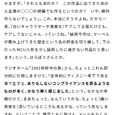
せますが。「それともあれか？ この作品に出てきたあの
人主演の◯◯◯の続編でも作るというのか？ いや、絶対
作らないでしょう」。これ、本当にそうだよね。だから一
見、（古いキャラクターや演者を）ケアしてる風だけども、
ケアしてないじゃん、っていうね。「結局今作は、マーベル
が積み上げてきた歴史という名の貯金を切り崩して、下火
だったMCU人気を少し延命したに過ぎない作品だと思い
ます」という、はらぼうさんとか。
ラジオネーム「2001年府中の旅」さん、ちょっとこれも部
分的に引用しますけど、「全体的にディズニー傘下である
事で生ずる、
ありもしないコンプライアンスを弄るような
ものが多く、かなり寒く感じました
」という。なかなか辛
辣だけど、まあちょっと、なんていうかな、ちょっと（痛い
真実を）突いているところもあるかな、っていう気もしま
すね。ということで、賛否ともに皆さん、メールをたくさ