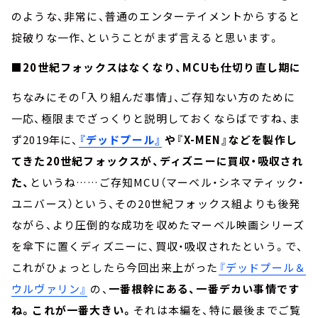
のような、非常に、普通のエンターテイメントからすると
掟破りな一作、ということがまず言えると思います。
■20世紀フォックスはなくなり、MCUも仕切り直し期に
ちなみにその「入り組んだ事情」、ご存知ない方のために
一応、極限までざっくりと説明しておくならばですね、ま
ず2019年に、
『デッドプール』
や『X-MEN』などを製作し
てきた20世紀フォックスが、ディズニーに買収・吸収され
た、
というね……ご存知MCU（マーベル・シネマティック・
ユニバース）という、その20世紀フォックス組よりも後発
ながら、より圧倒的な成功を収めたマーベル映画シリーズ
を傘下に置くディズニーに、買収・吸収されたという。で、
これがひょっとしたら今回出来上がった
『デッドプール＆
ウルヴァリン』
の、
一番根幹にある、一番デカい事情です
ね。これが一番大きい。
それは本編を、特に最後までご覧