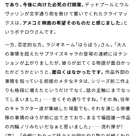
であり、今後に向けた必死の打開案、
デッドプールとウル
ヴァリンが文字通り命を懸けて繋いでくれたクライマッ
クスは、
アメコミ映画の希望そのものだと感じました
」と
いうポテロウさんです。
一方、否定的な方。ラジオネーム「はらぼう」さん。「大人
の事情を超えたサプライズキャラの登場の連続にはテン
ションが上がりましたが、彼らが出てくる物語が面白かっ
たかどうかというと、
面白くはなかったです。
作品外部の
事情を知っている前提のメタなネタは、シリーズ前二作よ
りも格段に増えたというだけでなく、話の主軸にまでなっ
てしまいました」……全くその通りですね。「その為、往年
のキャラクター達が集結した場面でも、それを演じる俳優
隊の事情のほうが前に出てきており、まるで福田雄一作品
の内輪ノリみたいだなぁと思いました」……流れ弾が！
（笑） 「全編にわたって延々と台詞のやり取りが続くわり