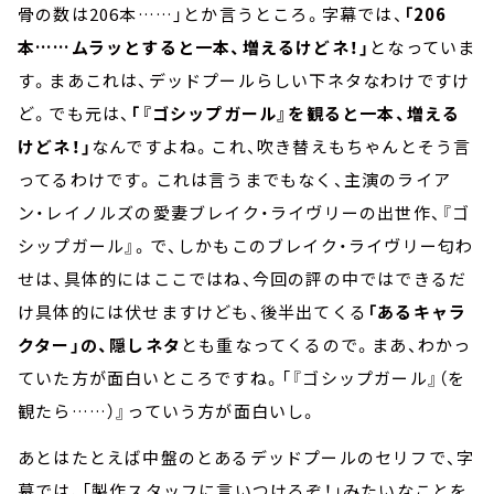
骨の数は206本……」とか言うところ。字幕では、
「206
本……ムラッとすると一本、増えるけどネ！」
となっていま
す。まあこれは、デッドプールらしい下ネタなわけですけ
ど。でも元は、
「『ゴシップガール』を観ると一本、増える
けどネ！」
なんですよね。これ、吹き替えもちゃんとそう言
ってるわけです。これは言うまでもなく、主演のライア
ン・レイノルズの愛妻ブレイク・ライヴリーの出世作、『ゴ
シップガール』。で、しかもこのブレイク・ライヴリー匂わ
せは、具体的にはここではね、今回の評の中ではできるだ
け具体的には伏せますけども、後半出てくる
「あるキャラ
クター」の、隠しネタ
とも重なってくるので。まあ、わかっ
ていた方が面白いところですね。「『ゴシップガール』（を
観たら……）』っていう方が面白いし。
あとはたとえば中盤のとあるデッドプールのセリフで、字
幕では、「製作スタッフに言いつけるぞ！」みたいなことを