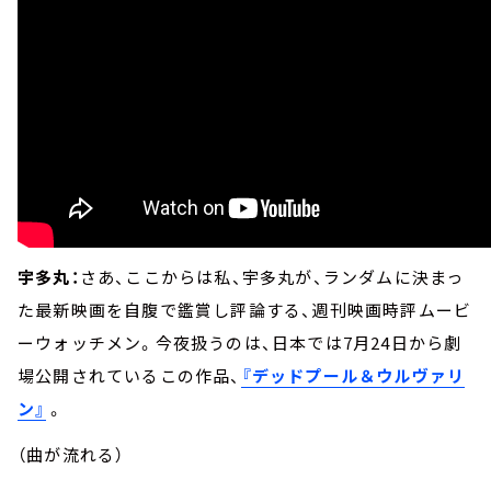
宇多丸：
さあ、ここからは私、宇多丸が、ランダムに決まっ
た最新映画を自腹で鑑賞し評論する、週刊映画時評ムービ
ーウォッチメン。今夜扱うのは、日本では7月24日から劇
場公開されているこの作品、
『デッドプール＆ウルヴァリ
ン』
。
（曲が流れる）