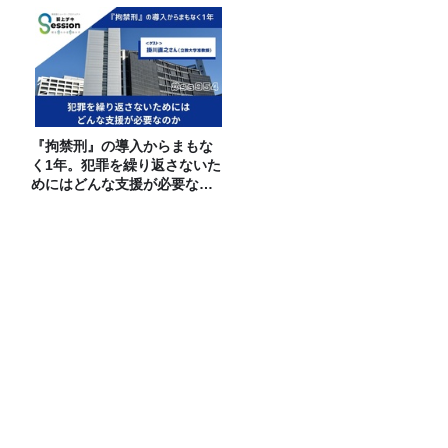
『拘禁刑』の導入からまもな
く1年。犯罪を繰り返さないた
めにはどんな支援が必要なの
か
鰻パクリ
カンヌ映画祭で日本が初めて選ばれた
「カントリーオブオナー」とは？現地取
材で迫る選出の意味
8月4日のカーボーイは生放送！ゲストは