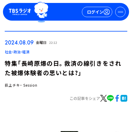
ログイン
マイページ
2024.08.09
金曜日
22:12
新規会員登録
ログイン
社会・政治・経済
特集「長崎原爆の日。救済の線引きをされ
た被爆体験者の思いとは?」
荻上チキ・ Session
この記事をシェア
今日の番組表
週間番組表
トピックス
TBS Podcast