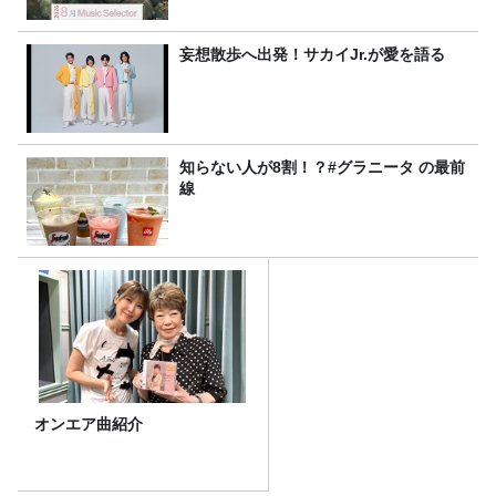
妄想散歩へ出発！サカイJr.が愛を語る
知らない人が8割！？#グラニータ の最前
線
オンエア曲紹介