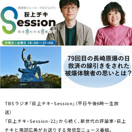
お知らせ
イベント・グッズ
YouTube
会社情報
TBSラジオ『荻上チキ・Session』（平日午後6時～生放
送）
『荻上チキ・Session-22』から続く、新世代の評論家・荻上
チキと南部広美がお送りする発信型ニュース番組。