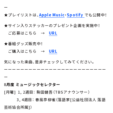
ー
★プレイリストは、
Apple Music
・
Spotify
でも公開中！
★サイン入りステッカーのプレゼント企画を実施中！
ご応募はこちら
→
URL
★番組グッズ販売中！
ご購入はこちら →
URL
気になった楽曲、是非チェックしてみてください。
ーーーーーーーーーーーーーーーーーーーーーーーーー
ー
8
月度 ミュージックセレクター
[月曜] 1, 2週目： 駒田健吾（TBSアナウンサー）
3, 4週目： 春風亭柳雀（落語家[公益社団法人 落語
芸術協会所属]）