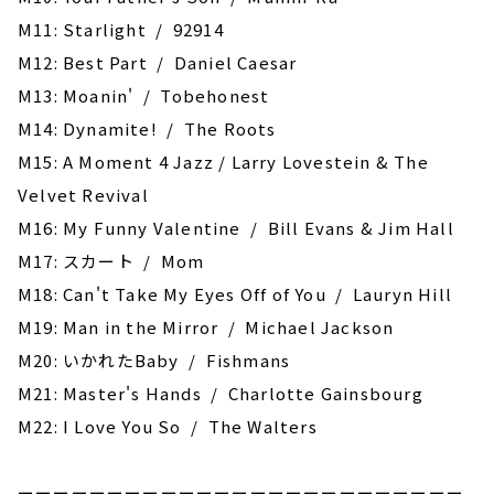
M11: Starlight / 92914
M12: Best Part / Daniel Caesar
M13: ‎Moanin' / Tobehonest
M14: Dynamite! / The Roots
M15: A Moment 4 Jazz / Larry Lovestein & The
Velvet Revival
M16: My Funny Valentine / Bill Evans & Jim Hall
M17: スカート / Mom
M18: Can't Take My Eyes Off of You / Lauryn Hill
M19: Man in the Mirror / Michael Jackson
M20: いかれたBaby / Fishmans
M21: Master's Hands / Charlotte Gainsbourg
M22: I Love You So / The Walters
ーーーーーーーーーーーーーーーーーーーーーーーーー