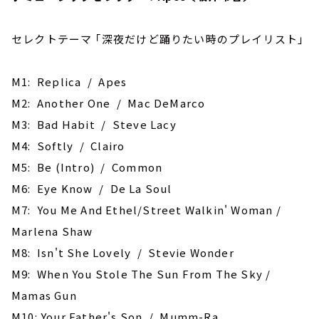
セレクトテーマ ｢深夜だけど踊りたい時のプレイリスト｣
M1: Replica / Apes
M2: Another One / Mac DeMarco
M3: Bad Habit / Steve Lacy
M4: Softly / Clairo
M5: Be (Intro) / Common
M6: Eye Know / De La Soul
M7: You Me And Ethel/Street Walkin' Woman /
Marlena Shaw
M8: Isn't She Lovely / Stevie Wonder
M9: When You Stole The Sun From The Sky /
Mamas Gun
M10: Your Father's Son / Mumm-Ra