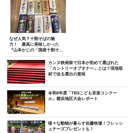
なぜ人気？十割そばの魅
力！ 最高に美味しかった
『山本かじの「国産十割そ
ば」』とは？【十割そば10種
食べ比べ】
カンヌ映画祭で日本が初めて選ばれた
「カントリーオブオナー」とは？現地取
材で迫る選出の意味
令和8年度「TBSこども音楽コンクー
ル」横浜地区大会レポート
様々な動物が暮らす佐藤牧場！フレッシ
ュチーズプレゼントも！