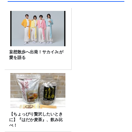
妄想散歩へ出発！サカイJr.が
愛を語る
【ちょっぴり贅沢したいとき
に】『はだか麦茶』、飲み比
べ！