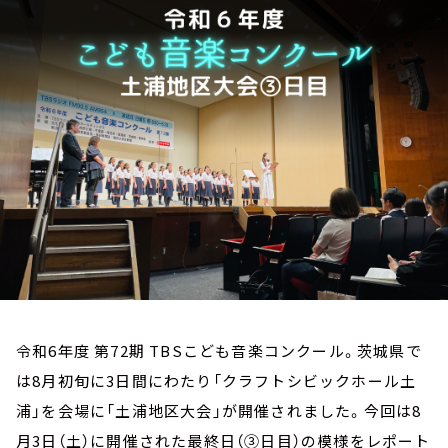
お知らせ
イベント・グッズ
YouTube
会社情報
令和6年度 第72期 TBSこども音楽コンクール。茨城県で
は8月初旬に3日間にわたり「クラフトシビックホール土
浦」を会場に「土浦地区大会」が開催されました。今回は8
月3日（土）に開催された最終日（③日目）の模様をレポート