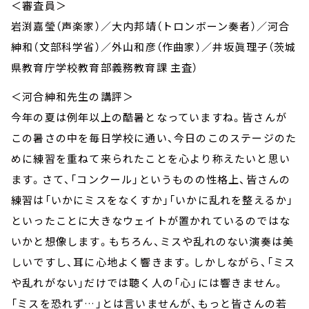
＜審査員＞
岩渕嘉瑩（声楽家）／大内邦靖（トロンボーン奏者）／河合
紳和（文部科学省）／外山和彦（作曲家）／井坂眞理子（茨城
県教育庁学校教育部義務教育課 主査）
＜河合紳和先生の講評＞
今年の夏は例年以上の酷暑となっていますね。皆さんが
この暑さの中を毎日学校に通い、今日のこのステージのた
めに練習を重ねて来られたことを心より称えたいと思い
ます。さて、「コンクール」というものの性格上、皆さんの
練習は「いかにミスをなくすか」「いかに乱れを整えるか」
といったことに大きなウェイトが置かれているのではな
いかと想像します。もちろん、ミスや乱れのない演奏は美
しいですし、耳に心地よく響きます。しかしながら、「ミス
や乱れがない」だけでは聴く人の「心」には響きません。
「ミスを恐れず…」とは言いませんが、もっと皆さんの若