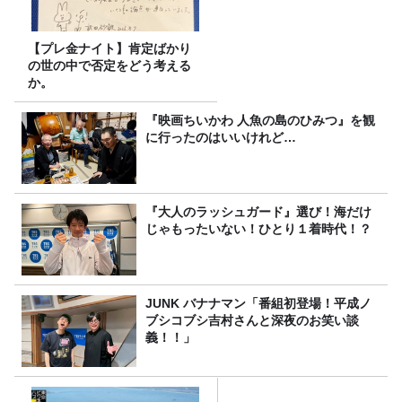
【プレ金ナイト】肯定ばかり
の世の中で否定をどう考える
か。
『映画ちいかわ 人魚の島のひみつ』を観
に行ったのはいいけれど…
『大人のラッシュガード』選び！海だけ
じゃもったいない！ひとり１着時代！？
JUNK バナナマン「番組初登場！平成ノ
ブシコブシ吉村さんと深夜のお笑い談
義！！」