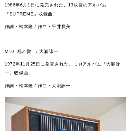
1986
年
6
月
1
日に発売された、
13
枚目のアルバム
『
SUPREME
』収録曲。
作詞・松本隆
/
作曲・平井夏美
M10
乱れ髪
/
大瀧詠一
1972
年
11
月
25
日に発売された、１
st
アルバム『大瀧詠
一』収録曲。
作詞・松本隆
/
作曲・大瀧詠一