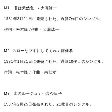
M1
君は天然色
/
大滝詠一
1981
年
3
月
21
日に発売された、通算
7
作目のシングル。
作詞・松本隆
/
作曲・大瀧詠一
M2
スローなブギにしてくれ
/
南佳孝
1981
年
1
月
21
日に発売された、通算
10
作目のシングル。
作詞・松本隆
/
作曲・南佳孝
M3
水のルージュ
/
小泉今日子
1987
年
2
月
25
日発売された、
21
枚目のシングル。