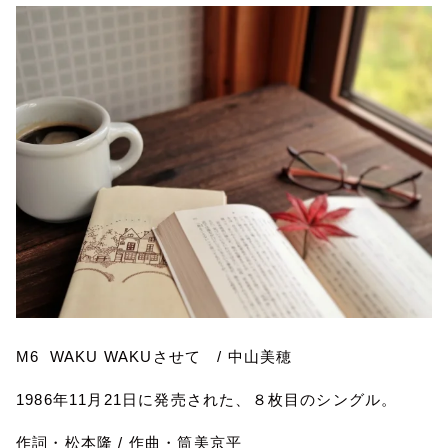
M6 WAKU WAKU
させて
/
中山美穂
1986
年
11
月
21
日に発売された、８枚目のシングル。
作詞・松本隆
/
作曲・筒美京平