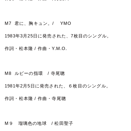
M7
君に、胸キュン。
/
YMO
1983
年
3
月
25
日に発売された、
7
枚目のシングル。
作詞・松本隆
/
作曲・
Y.M.O.
M8
ルビーの指環
/
寺尾聰
1981
年
2
月
5
日に発売された、６枚目のシングル。
作詞・松本隆
/
作曲・寺尾聰
M
９ 瑠璃色の地球
/
松田聖子