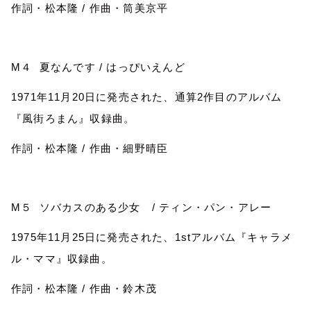
作詞・松本隆
/
作曲・筒美京平
M
４ 夏なんです
/
はっぴいえんど
1971
年
11
月
20
日に発売された、通算
2
作目のアルバム
『風街ろまん』収録曲。
作詞・松本隆
/
作曲・細野晴臣
M
５ ソバカスのある少女
/
ティン・パン・アレー
1975
年
11
月
25
日に発売された、
1st
アルバム『キャラメ
ル・ママ』収録曲。
作詞・松本隆
/
作曲・鈴木茂