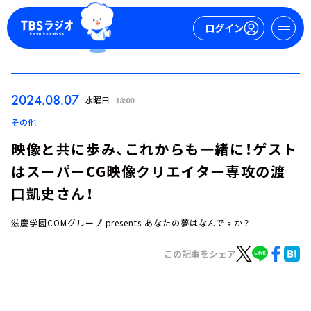
ログイン
マイページ
2024.08.07
水曜日
18:00
新規会員登録
ログイン
その他
映像と共に歩み、これからも一緒に！ゲスト
はスーパーCG映像クリエイター専攻の渡
口凱史さん！
滋慶学園COMグループ presents あなたの夢はなんですか？
今日の番組表
この記事をシェア
週間番組表
トピックス
TBS Podcast