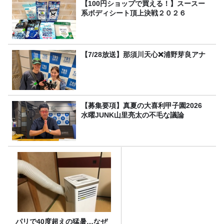
【100円ショップで買える！】スースー
系ボディシート頂上決戦２０２６
【7/28放送】那須川天心❌浦野芽良アナ
【募集要項】真夏の大喜利甲子園2026
水曜JUNK山里亮太の不毛な議論
パリで40度超えの猛暑…なぜ