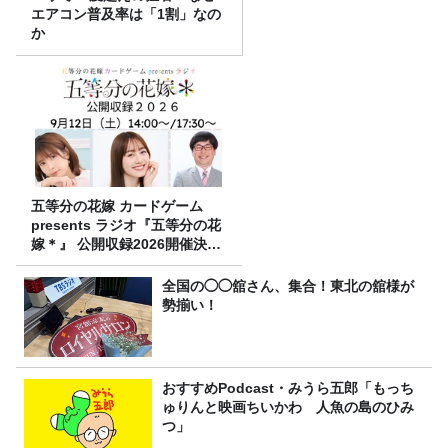
エアコン普及率は「1割」なの
か
五等分の花嫁 カードゲーム
presents ラジオ『五等分の花
嫁＊』 公開収録2026開催決
定！
全国の◯◯舘さん、集合！東北の舘様が
勢揃い！
おすすめPodcast・みうら五郎「もっち
ゅりんと映画ちいかわ 人魚の島のひみ
つ」