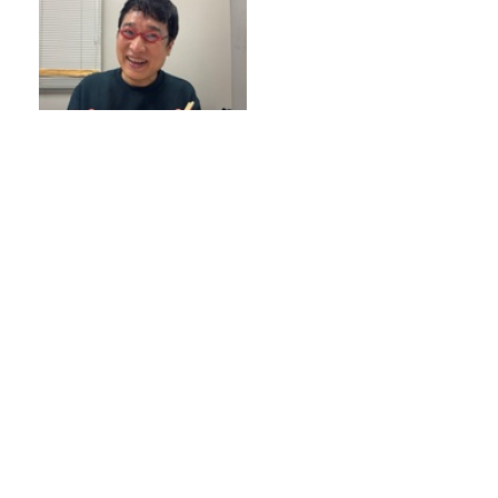
山里「麻辣湯でなめられたく
ない」
東京大学・西成教授に聞く、渋滞の謎！
オンエア曲紹介
『CITY CHILL CLUB』8月のミュージッ
クセレクターが決定！