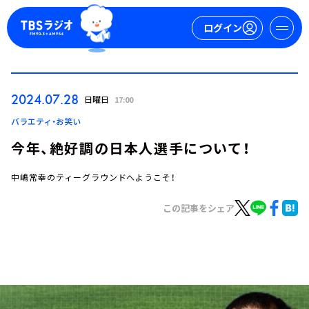
ログイン
マイページ
2024.07.28
日曜日
17:00
新規会員登録
ログイン
バラエティ・お笑い
今年、絶好調の日本人選手について！
中嶋常幸のティーグラウンドへようこそ！
この記事をシェア
今日の番組表
週間番組表
トピックス
TBS Podcast