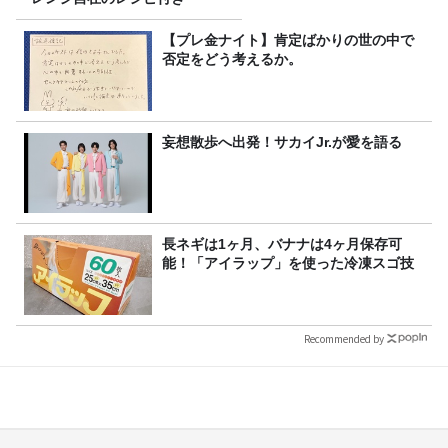
【プレ金ナイト】肯定ばかりの世の中で
否定をどう考えるか。
妄想散歩へ出発！サカイJr.が愛を語る
長ネギは1ヶ月、バナナは4ヶ月保存可
能！「アイラップ」を使った冷凍スゴ技
Recommended by