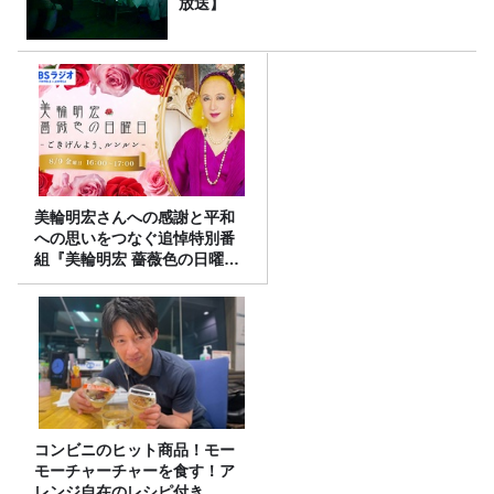
放送】
美輪明宏さんへの感謝と平和
への思いをつなぐ追悼特別番
組『美輪明宏 薔薇色の日曜日
～ごきげんよう、ルンルン
～』8/9（日）16時放送
コンビニのヒット商品！モー
モーチャーチャーを食す！ア
レンジ自在のレシピ付き