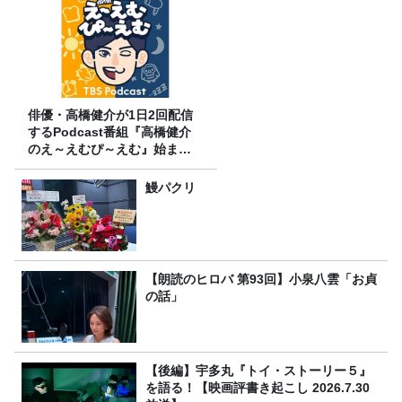
俳優・高橋健介が1日2回配信
するPodcast番組『高橋健介
のえ～えむぴ～えむ』始まり
ます
鰻パクリ
【朗読のヒロバ 第93回】小泉八雲「お貞
の話」
【後編】宇多丸『トイ・ストーリー５』
を語る！【映画評書き起こし 2026.7.30