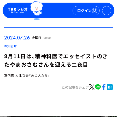
ログイン
マイページ
2024.07.26
金曜日
00:00
新規会員登録
ログイン
お知らせ
8月11日は、精神科医でエッセイストのき
たやまおさむさんを迎える二夜目
嶌信彦 人生百景「志の人たち」
この記事をシェア
今日の番組表
週間番組表
トピックス
TBS Podcast