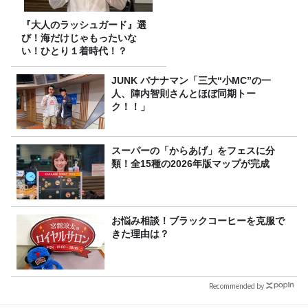
『大人のラッシュガード』選
び！海だけじゃもったいな
い！ひとり１着時代！？
JUNK バナナマン「三大“小MC”の一
人、陣内智則さんとほぼ同期トー
ク！！」
スーパーの「からあげ」をフェスに分
類！全15種の2026年版マップが完成
お悩み相談！ブラックコーヒーを克服で
きた理由は？
Recommended by