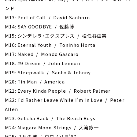
ンド
M13: Port of Call / David Sanborn
M14: SAY GOODBYE / 佐藤博
M15: シンデレラ・エクスプレス / 松任谷由実
M16: Eternal Youth / Toninho Horta
M17: Naked / Mondo Gascaro
M18: #9 Dream / John Lennon
M19: Sleepwalk / Santo & Johnny
M20: Tin Man / America
M21: Every Kinda People / Robert Palmer
M22: I'd Rather Leave While I'm In Love / Peter
Allen
M23: Getcha Back / The Beach Boys
M24: Niagara Moon Strings / 大滝詠一
M25: 八月の波 / ウワノソラ'67