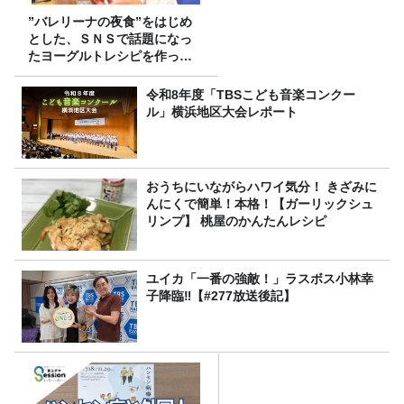
”バレリーナの夜食”をはじめ
とした、ＳＮＳで話題になっ
たヨーグルトレシピを作って
みた！
令和8年度「TBSこども音楽コンクー
ル」横浜地区大会レポート
おうちにいながらハワイ気分！ きざみに
んにくで簡単！本格！【ガーリックシュ
リンプ】 桃屋のかんたんレシピ
ユイカ「一番の強敵！」ラスボス小林幸
子降臨‼【#277放送後記】