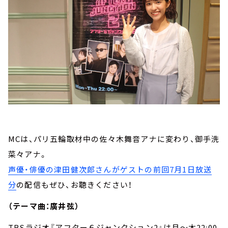
MCは、パリ五輪取材中の佐々木舞音アナに変わり、御手洗
菜々アナ。
声優・俳優の津田健次郎さんがゲストの前回7月1日放送
分
の配信もぜひ、お聴きください！
（テーマ曲：廣井弦）
TBSラジオ『アフター６ジャンクション2』は月～木22:00