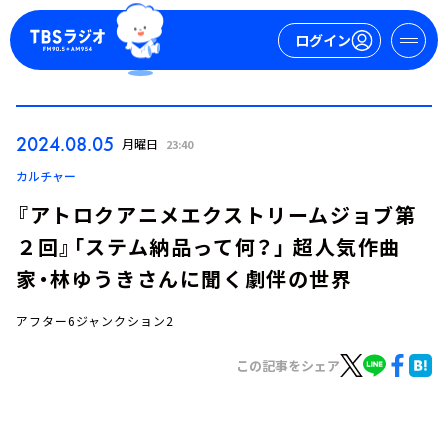
ログイン
マイページ
2024.08.05
月曜日
23:40
新規会員登録
ログイン
カルチャー
『アトロクアニメエクストリームジョブ第
２回』「ステム納品って何？」 超人気作曲
家・林ゆうきさんに聞く劇伴の世界
アフター6ジャンクション2
今日の番組表
この記事をシェア
週間番組表
トピックス
TBS Podcast