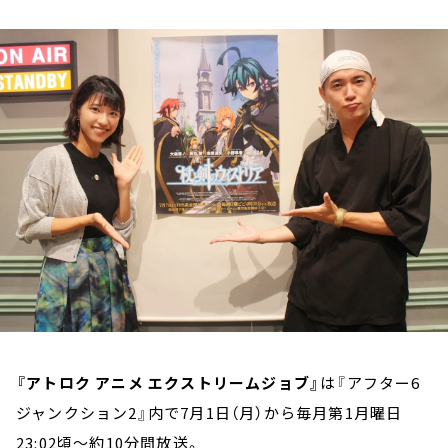
お知らせ
イベント・グッズ
YouTube
会社情報
『アトロク アニメ エクストリームジョブ』
は『アフター6
ジャンクション2』内で7⽉1⽇（⽉）から毎⽉第1⽉曜⽇
23:02頃～約10分間放送。