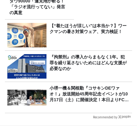
ダウ90000・蓮見翔が斬る！
「ラジオ流行ってない」発言
の真意
【“着たほうが涼しい”は本当か？】ワー
クマンの暑さ対策ウェア、実力検証！
『拘禁刑』の導入からまもなく1年。犯
罪を繰り返さないためにはどんな支援が
必要なのか
小堺一機＆関根勤『コサキンDEワァ
オ！』放送開始45周年記念イベントが10
月17日（土）に開催決定！本日よりFC先
行受付スタート！
Recommended by