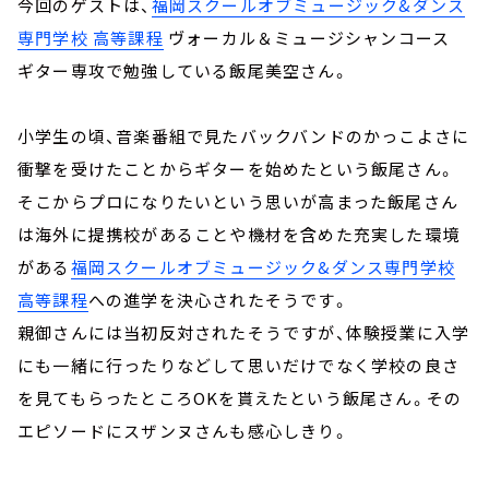
今回のゲストは、
福岡スクールオブミュージック&ダンス
専門学校 高等課程
ヴォーカル＆ミュージシャンコース
ギター専攻で勉強している飯尾美空さん。
小学生の頃、音楽番組で見たバックバンドのかっこよさに
衝撃を受けたことからギターを始めたという飯尾さん。
そこからプロになりたいという思いが高まった飯尾さん
は海外に提携校があることや機材を含めた充実した環境
がある
福岡スクールオブミュージック&ダンス専門学校
高等課程
への進学を決心されたそうです。
親御さんには当初反対されたそうですが、体験授業に入学
にも一緒に行ったりなどして思いだけでなく学校の良さ
を見てもらったところOKを貰えたという飯尾さん。その
エピソードにスザンヌさんも感心しきり。