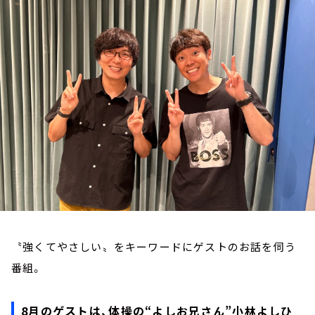
お知らせ
イベント・グッズ
YouTube
会社情報
〝強くてやさしい〟をキーワードにゲストのお話を伺う
番組。
8月のゲストは、体操の“よしお兄さん”小林よしひ