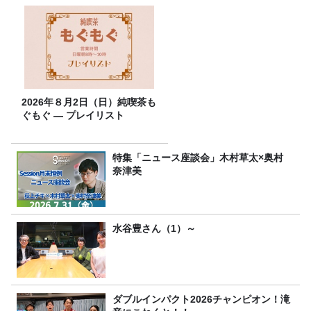
2026年８月2日（日）純喫茶も
ぐもぐ ― プレイリスト
特集「ニュース座談会」木村草太×奥村
奈津美
水谷豊さん（1）～
ダブルインパクト2026チャンピオン！滝