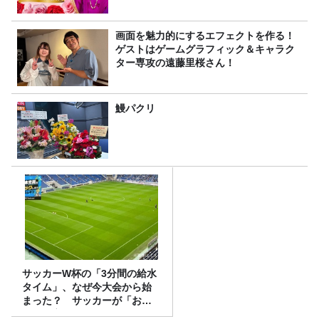
8/9（日）16時放送
画面を魅力的にするエフェクトを作る！
ゲストはゲームグラフィック＆キャラク
ター専攻の遠藤里桜さん！
鰻パクリ
サッカーW杯の「3分間の給水
タイム」、なぜ今大会から始
まった？ サッカーが「お
金」に変わる仕組み