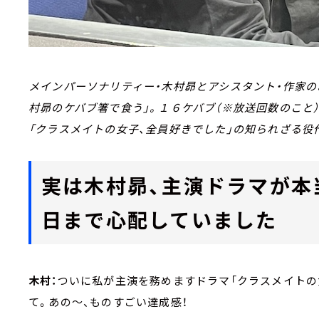
メインパーソナリティー・木村昴とアシスタント・作家の
村昴のケバブ箸で食う」。１６ケバブ（※放送回数のこと
「クラスメイトの女子、全員好きでした」の知られざる役
実は木村昴、主演ドラマが本
日まで心配していました
木村：
ついに私が主演を務めますドラマ「クラスメイトの
て。あの～、ものすごい達成感！