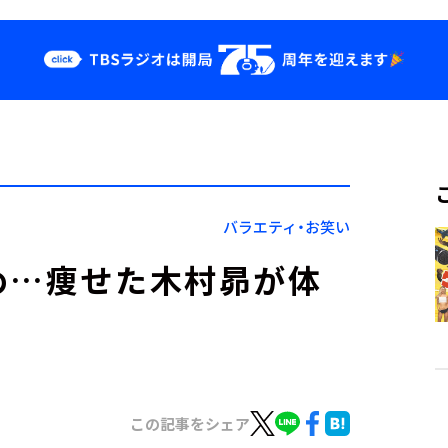
クス
イベント・グッ
ズ
st
YouTube
せ
会社情報
バラエティ・お笑い
め…痩せた木村昴が体
この記事をシェア