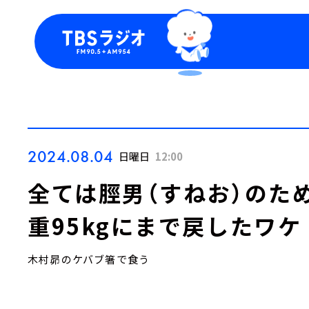
今日の番組表
トピッ
週間番組表
TBS
Podca
お知ら
2024.08.04
日曜日
12:00
全ては脛男（すねお）のた
重95kgにまで戻したワケ
木村昴のケバブ箸で食う