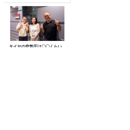
を8/10（月）に放送
タイヤの空気圧は〇〇くらい
の硬さがベスト!? 榎本温子
さん
様々な動物が暮らす佐藤牧場！フレッシ
ュチーズプレゼントも！
ラッパー・Boseさん（スチャダラパー）
2周目。夢は80年代・90年代の旧車ラリ
ー！
『大人のラッシュガード』選び！海だけ