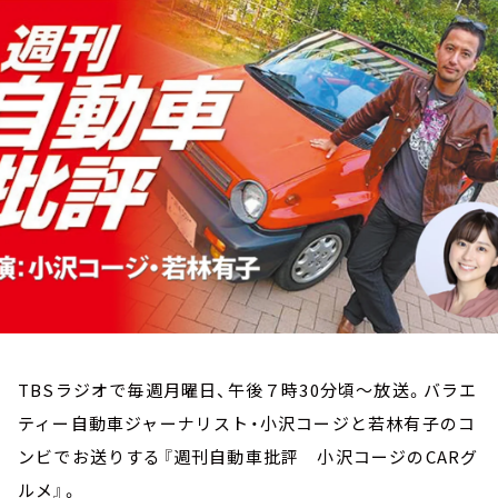
お知らせ
イベント・グッズ
YouTube
会社情報
TBSラジオで毎週月曜日、午後７時30分頃～放送。バラエ
ティー自動車ジャーナリスト・小沢コージと若林有子のコ
ンビでお送りする『週刊自動車批評 小沢コージのCARグ
ルメ』。