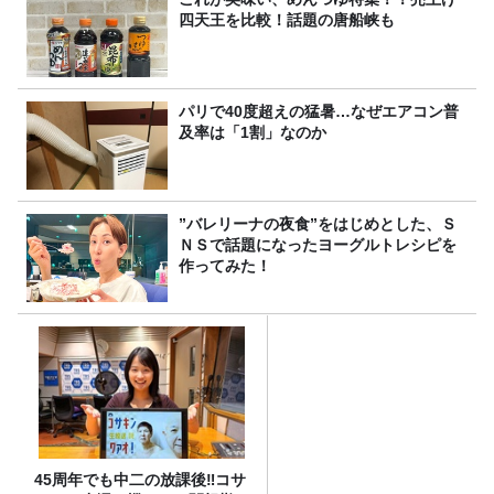
四天王を比較！話題の唐船峡も
パリで40度超えの猛暑…なぜエアコン普
及率は「1割」なのか
”バレリーナの夜食”をはじめとした、Ｓ
ＮＳで話題になったヨーグルトレシピを
作ってみた！
45周年でも中二の放課後‼コサ