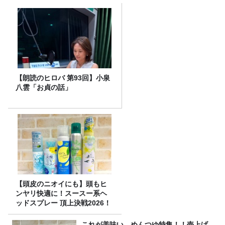
【朗読のヒロバ 第93回】小泉
八雲「お貞の話」
【頭皮のニオイにも】頭もヒ
ンヤリ快適に！スースー系ヘ
ッドスプレー 頂上決戦2026！
これが美味い、めんつゆ特集！！売上げ