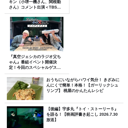
キン（小堺一機さん、関根勤
さん）コメント出演＜TBSラ
ジオ番組審議会からのご報告
＞
『真空ジェシカのラジオ父ち
ゃん』番組イベント開催決
定！今回のスペシャルゲスト
は、タカアンドトシ！
おうちにいながらハワイ気分！ きざみに
んにくで簡単！本格！【ガーリックシュ
リンプ】 桃屋のかんたんレシピ
【後編】宇多丸『トイ・ストーリー５』
を語る！【映画評書き起こし 2026.7.30
放送】