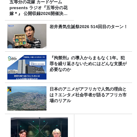
五等分の花嫁 カードゲーム
presents ラジオ『五等分の花
嫁＊』 公開収録2026開催決
定！
岩井勇気生誕祭2026 514回目のターン！
『拘禁刑』の導入からまもなく1年。犯
罪を繰り返さないためにはどんな支援が
必要なのか
日本のアニメがアフリカで人気の理由と
は？エンタメ社会学者が語るアフリカ市
場のリアル