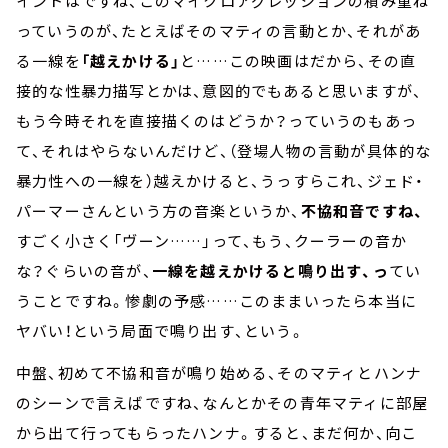
イントはですね、このマイクロアグレッションの積み重ね
っていうのが、たとえばそのマティの言動とか、それがあ
る一線を
「越えかける」
と……この映画はだから、その直
接的な性暴力描写とかは、意図的でもあると思いますが、
もう今時それを直接描くのはどうか？っていうのもあっ
て、それはやらないんだけど、（登場人物の言動が具体的な
暴力性への一線を）越えかけると、うっすらこれ、ジェド・
パーマーさんという方の音楽というか、
不協和音ですね、
すごく小さく「ヴーン……」って、もう、クーラーの音か
な？ぐらいの音が、
一線を越えかけると鳴り出す、っ
てい
うことですね。惨劇の予感……このままいったら本当に
ヤバい！という局面で鳴り出す、という。
中盤、初めて不協和音が鳴り始める、そのマティとハンナ
のシーンで言えばですね、なんとかその青年マティに部屋
から出て行ってもらったハンナ。すると、まだ何か、向こ