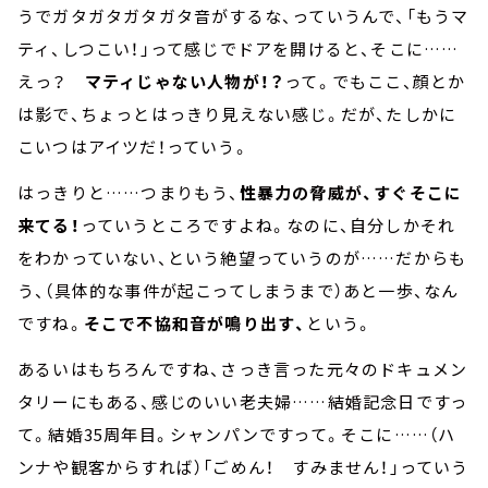
うでガタガタガタガタ音がするな、っていうんで、「もうマ
ティ、しつこい！」って感じでドアを開けると、そこに……
えっ？
マティじゃない人物が！？
って。でもここ、顔とか
は影で、ちょっとはっきり見えない感じ。だが、たしかに
こいつはアイツだ！っていう。
はっきりと……つまりもう、
性暴力の脅威が、すぐそこに
来てる！
っていうところですよね。なのに、自分しかそれ
をわかっていない、という絶望っていうのが……だからも
う、（具体的な事件が起こってしまうまで）あと一歩、なん
ですね。
そこで不協和音が鳴り出す、
という。
あるいはもちろんですね、さっき言った元々のドキュメン
タリーにもある、感じのいい老夫婦……結婚記念日ですっ
て。結婚35周年目。シャンパンですって。そこに……（ハ
ンナや観客からすれば）「ごめん！ すみません！」っていう