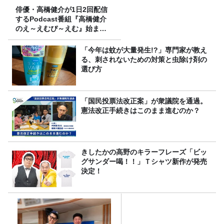
俳優・高橋健介が1日2回配信
するPodcast番組『高橋健介
のえ～えむぴ～えむ』始まり
ます
「今年は蚊が大量発生!?」専門家が教え
る、刺されないための対策と虫除け剤の
選び方
「国民投票法改正案」が衆議院を通過。
憲法改正手続きはこのまま進むのか？
きしたかの高野のキラーフレーズ「ビッ
グサンダー喝！！」Ｔシャツ新作が発売
決定！