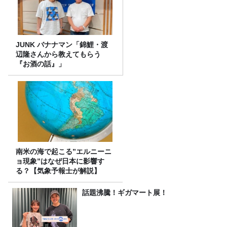
JUNK バナナマン「錦鯉・渡
辺隆さんから教えてもらう
『お酒の話』」
南米の海で起こる”エルニーニ
ョ現象”はなぜ日本に影響す
る？【気象予報士が解説】
話題沸騰！ギガマート展！