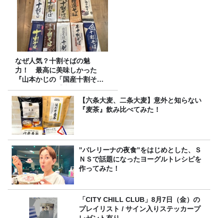
なぜ人気？十割そばの魅
力！ 最高に美味しかった
『山本かじの「国産十割そ
ば」』とは？【十割そば10種
食べ比べ】
【六条大麦、二条大麦】意外と知らない
『麦茶』飲み比べてみた！
”バレリーナの夜食”をはじめとした、Ｓ
ＮＳで話題になったヨーグルトレシピを
作ってみた！
「CITY CHILL CLUB」8月7日（金）の
プレイリスト / サイン入りステッカープ
レゼント有り