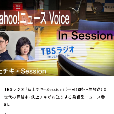
お知らせ
イベント・グッズ
YouTube
会社情報
TBSラジオ『荻上チキ・Session』（平日18時～生放送） 新
世代の評論家・荻上チキがお送りする発信型ニュース番
組。