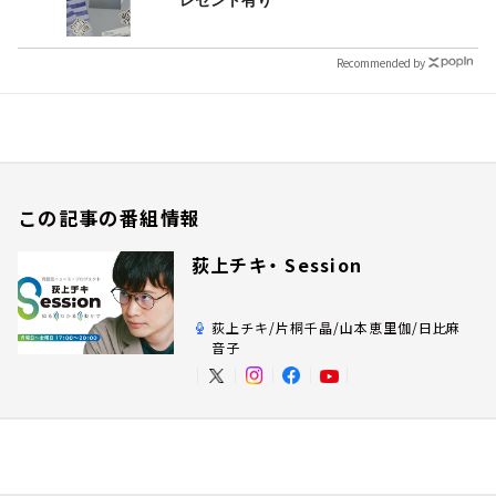
Recommended by
この記事の番組情報
荻上チキ・ Session
荻上チキ/片桐千晶/山本恵里伽/日比麻
音子