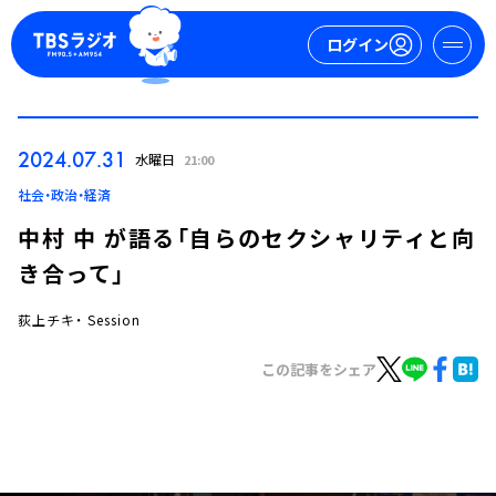
ログイン
マイページ
2024.07.31
水曜日
21:00
新規会員登録
ログイン
社会・政治・経済
中村 中 が語る「自らのセクシャリティと向
き合って」
荻上チキ・ Session
この記事をシェア
今日の番組表
週間番組表
トピックス
TBS Podcast