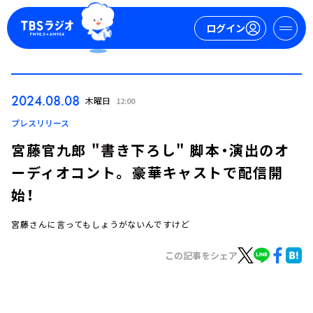
ログイン
マイページ
2024.08.08
木曜日
12:00
新規会員登録
ログイン
プレスリリース
宮藤官九郎 "書き下ろし" 脚本・演出のオ
ーディオコント。 豪華キャストで配信開
始！
宮藤さんに言ってもしょうがないんですけど
今日の番組表
この記事をシェア
週間番組表
トピックス
TBS Podcast