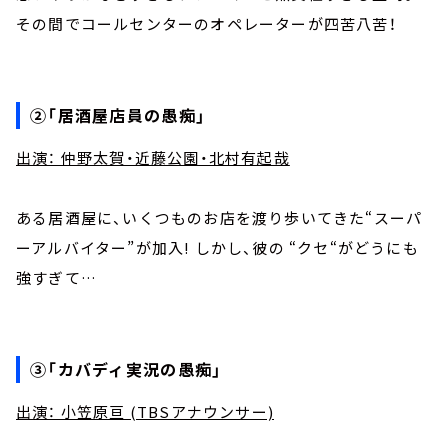
その間でコールセンターのオペレーターが四苦八苦！
②「居酒屋店員の愚痴」
出演： 仲野太賀・近藤公園・北村有起哉
ある居酒屋に、いくつものお店を渡り歩いてきた“スーパ
ーアルバイター”が加入! しかし、彼の “クセ“がどうにも
強すぎて…
③「カバディ実況の愚痴」
出演： 小笠原亘 (TBSアナウンサー)