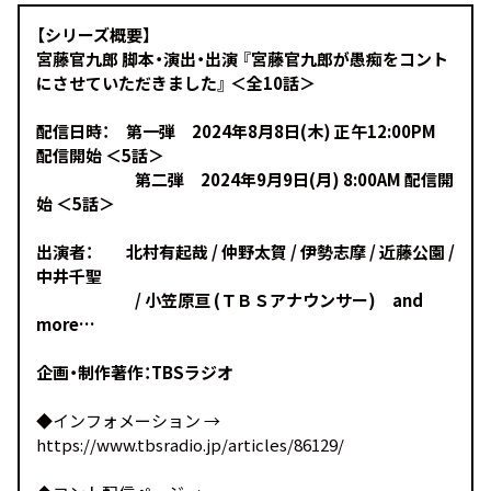
【シリーズ概要】
宮藤官九郎 脚本・演出・出演 『宮藤官九郎が愚痴をコント
にさせていただきました』 ＜全10話＞
配信日時： 第一弾 2024年8月8日(木) 正午12:00PM
配信開始 ＜5話＞
第二弾 2024年9月9日(月) 8:00AM 配信開
始 ＜5話＞
出演者： 北村有起哉 / 仲野太賀 / 伊勢志摩 / 近藤公園 /
中井千聖
/ 小笠原亘 (ＴＢＳアナウンサー) and
more…
企画・制作著作：TBSラジオ
◆インフォメーション →
https://www.tbsradio.jp/articles/86129/