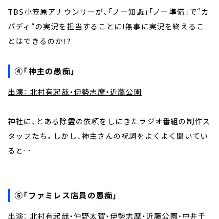
TBS小笠原アナウンサーが、「ノー知識」「ノー準備」で“カ
バディ“の実況を担当することに!無事に実況を終えるこ
とはできるのか!?
④「神主の愚痴」
出演： 北村有起哉・伊勢志摩・近藤公園
神社に、とある除霊の依頼をしにきたラジオ番組の制作ス
タッフたち。しかし、神主さんの祝詞をよくよく聞いてい
ると…
⑤「ファミレス店員の愚痴」
出演： 北村有起哉・仲野太賀・伊勢志摩・近藤公園・中井千