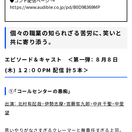
◆コント配信ページ →
https://www.audible.co.jp/pd/B0D98369MP
個々の職業の知られざる苦労に、笑いと
共に寄り添う。
エピソード＆キャスト ＜第一弾： ８月８日
(木) １２:００PM 配信 計５本＞
①「コールセンターの愚痴」
出演： 北村有起哉・伊勢志摩・宮藤官九郎・中井千聖・中里
望
思いやりがなさすぎるクレーマーと無責任すぎる上司。