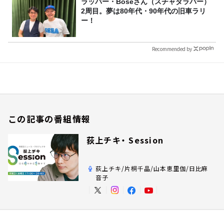
ラッパー・Boseさん（スチャダラパー）
2周目。夢は80年代・90年代の旧車ラリ
ー！
Recommended by
この記事の番組情報
荻上チキ・ Session
荻上チキ/片桐千晶/山本恵里伽/日比麻
音子