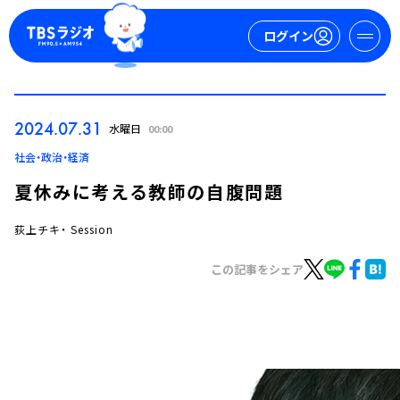
ログイン
マイページ
2024.07.31
水曜日
00:00
新規会員登録
ログイン
社会・政治・経済
夏休みに考える教師の自腹問題
荻上チキ・ Session
この記事をシェア
今日の番組表
週間番組表
トピックス
TBS Podcast