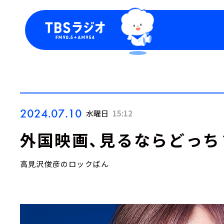
今日の番組表
トピッ
週間番組表
TBS
Podca
お知ら
2024.07.10
水曜日
15:12
外国映画、見るならどっち
高見沢俊彦のロックばん