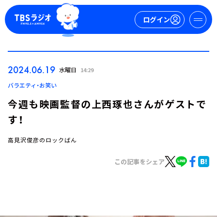
ログイン
マイページ
2024.06.19
水曜日
14:29
新規会員登録
ログイン
バラエティ・お笑い
今週も映画監督の上西琢也さんがゲストで
す！
高見沢俊彦のロックばん
この記事をシェア
今日の番組表
週間番組表
トピックス
TBS Podcast