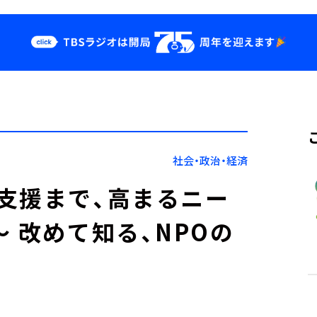
クス
イベント・グッ
ズ
st
YouTube
せ
会社情報
社会・政治・経済
支援まで、高まるニー
 改めて知る、NPOの