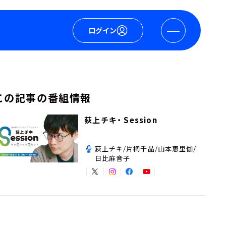
ログイン
この記事の番組情報
荻上チキ・ Session
荻上チキ/片桐千晶/山本恵里伽/
日比麻音子