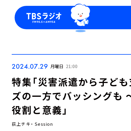
今日の番組表
トピッ
週間番組表
TBS
Podca
お知ら
2024.07.29
月曜日
21:00
特集「災害派遣から子ども
ズの一方でバッシングも ～
役割と意義」
荻上チキ・ Session