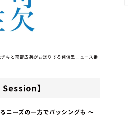
送）
家・荻上チキと南部広美がお送りする発信型ニュース番
Session】
るニーズの一方でバッシングも ～