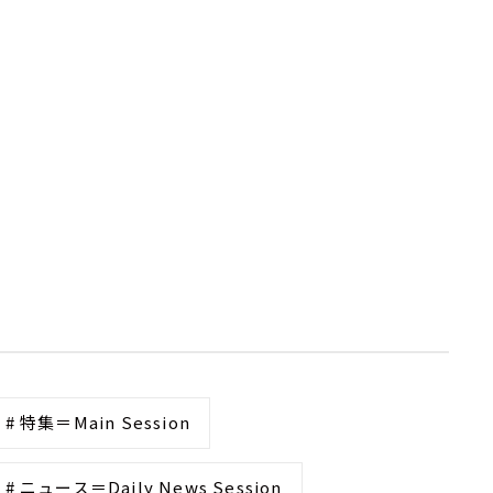
# 特集＝Main Session
# ニュース＝Daily News Session