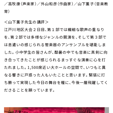
／高牧康（声楽家）／外山和彦（作曲家）／山下薫子（音楽教
育）
＜山下薫子先生の講評＞
江戸川地区大会２日目、第１部では繊細な歌声の重なり
を、第２部では多様なジャンルの競演を、そして第３部で
は息遣いの感じられる管楽器のアンサンブルを堪能しま
した。小中学生の皆さんが、酷暑の中でも音楽に真剣に向
き合ってきたことが感じられるまっすぐな演奏に心を打
たれました。1,500席近い大ホールの空間で、いつもと異
なる響きに戸惑った人もいたことと思います。緊張に打
ち勝って実現した今日の舞台を糧に、今後一層飛躍してく
ださることを願っています。