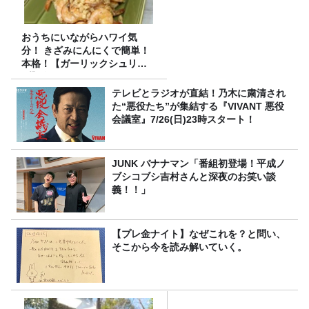
おうちにいながらハワイ気
分！ きざみにんにくで簡単！
本格！【ガーリックシュリン
プ】 桃屋のかんたんレシピ
テレビとラジオが直結！乃木に粛清され
た“悪役たち”が集結する『VIVANT 悪役
会議室』7/26(日)23時スタート！
JUNK バナナマン「番組初登場！平成ノ
ブシコブシ吉村さんと深夜のお笑い談
義！！」
【プレ金ナイト】なぜこれを？と問い、
そこから今を読み解いていく。