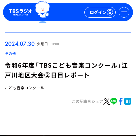
ログイン
マイページ
2024.07.30
火曜日
01:00
新規会員登録
ログイン
その他
令和6年度「TBSこども音楽コンクール」江
戸川地区大会②日目レポート
こども音楽コンクール
この記事をシェア
今日の番組表
週間番組表
トピックス
TBS Podcast