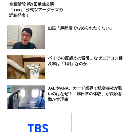
空気階段 第9回単独公演
『●●●』 公式ツアーグッズの
詳細発表！
山里「麻辣湯でなめられたくない」
パリで40度超えの猛暑…なぜエアコン普
及率は「1割」なのか
JALやANA、カード業界で航空会社が強
いのはなぜ？「非日常の体験」が決済を
動かす理由