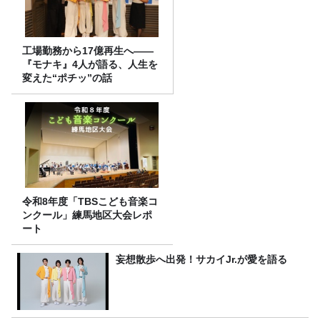
工場勤務から17億再生へ——
『モナキ』4人が語る、人生を
変えた“ポチッ”の話
令和8年度「TBSこども音楽コ
ンクール」練馬地区大会レポ
ート
妄想散歩へ出発！サカイJr.が愛を語る