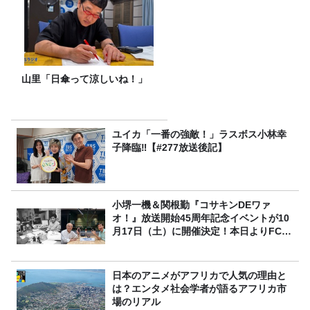
山里「日傘って涼しいね！」
ユイカ「一番の強敵！」ラスボス小林幸
子降臨‼【#277放送後記】
小堺一機＆関根勤『コサキンDEワァ
オ！』放送開始45周年記念イベントが10
月17日（土）に開催決定！本日よりFC先
行受付スタート！
日本のアニメがアフリカで人気の理由と
は？エンタメ社会学者が語るアフリカ市
場のリアル