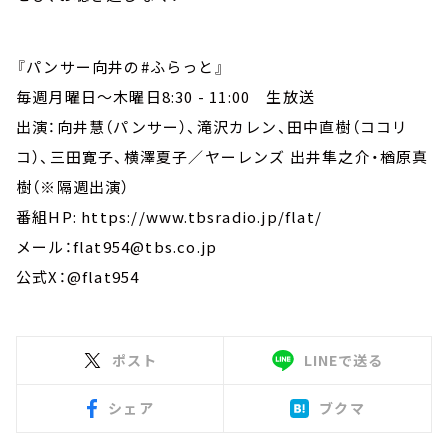
『パンサー向井の#ふらっと』
毎週月曜日～木曜日8:30 - 11:00 生放送
出演：向井慧（パンサー）、滝沢カレン、田中直樹（ココリ
コ）、三田寛子、横澤夏子／ヤーレンズ 出井隼之介・楢原真
樹（※隔週出演）
番組HP: https://www.tbsradio.jp/flat/
メール：flat954@tbs.co.jp
公式X：@flat954
ポスト
LINEで送る
シェア
ブクマ