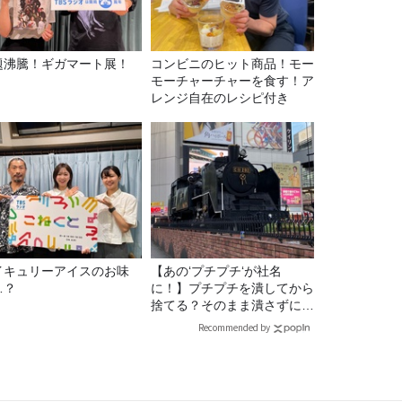
題沸騰！ギガマート展！
コンビニのヒット商品！モー
モーチャーチャーを食す！ア
レンジ自在のレシピ付き
イキュリーアイスのお味
【あの‘プチプチ‘が社名
…？
に！】プチプチを潰してから
捨てる？そのまま潰さずに捨
てる？
Recommended by