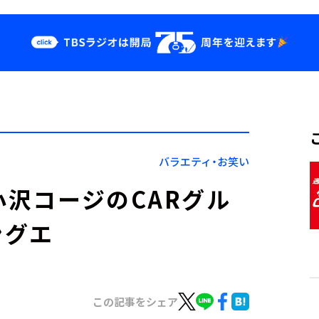
クス
イベント・グッ
ズ
st
YouTube
せ
会社情報
バラエティ・お笑い
小沢コージのCARグル
ングエ
この記事をシェア