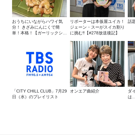
おうちにいながらハワイ気
リポーターは本仮屋ユイカ！
話
分！ きざみにんにくで簡
ジェーン・スーがスイカ割り
単！本格！【ガーリックシュ
に挑む‼【#278放送後記】
リンプ】 桃屋のかんたんレ
シピ
「CITY CHILL CLUB」7月29
オンエア曲紹介
ダ
日（水）のプレイリスト
は