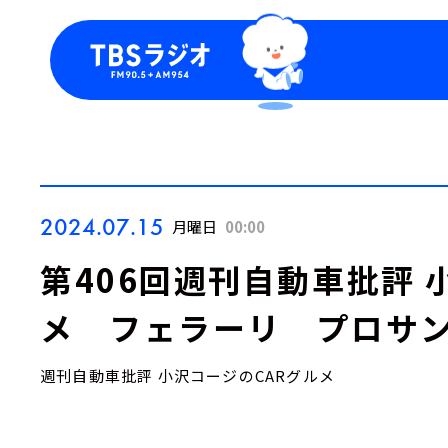
今日の番組表
トピッ
週間番組表
TBS
Podca
お知ら
2024.07.15
月曜日
00:00
第406回週刊自動車批評 
メ フェラーリ プロサ
週刊自動車批評 小沢コージのCARグルメ