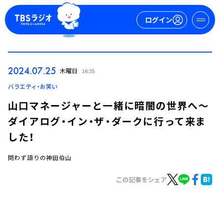
ログイン
マイページ
2024.07.25
木曜日
16:35
新規会員登録
ログイン
バラエティ・お笑い
山口マネージャーと一緒に暗闇の世界へ～
ダイアログ・イン・ザ・ダークに行って来ま
した！
問わず語りの神田伯山
今日の番組表
この記事をシェア
週間番組表
トピックス
TBS Podcast