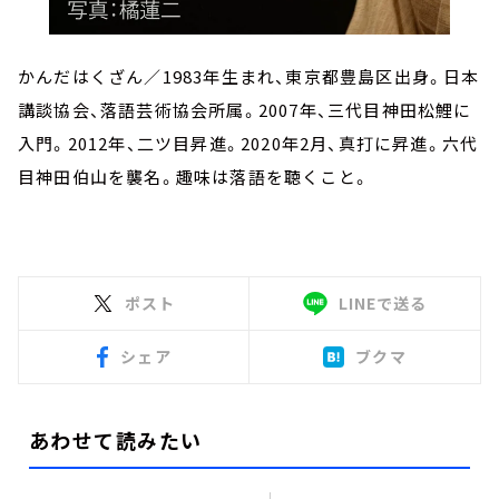
かんだはくざん／1983年生まれ、東京都豊島区出身。日本
講談協会、落語芸術協会所属。2007年、三代目神田松鯉に
入門。2012年、二ツ目昇進。2020年2月、真打に昇進。六代
目神田伯山を襲名。趣味は落語を聴くこと。
ポスト
LINEで送る
シェア
ブクマ
あわせて読みたい