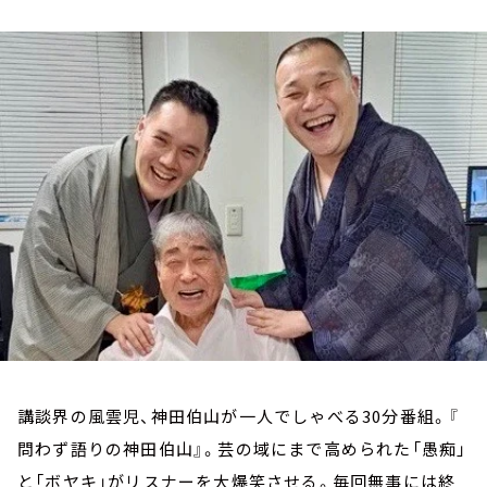
お知らせ
イベント・グッズ
YouTube
会社情報
講談界の風雲児、神田伯山が一人でしゃべる30分番組。『
問わず語りの神田伯山』。芸の域にまで高められた「愚痴」
と「ボヤキ」がリスナーを大爆笑させる。毎回無事には終