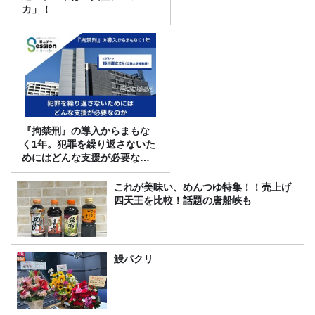
カ」！
『拘禁刑』の導入からまもな
く1年。犯罪を繰り返さないた
めにはどんな支援が必要なの
か
これが美味い、めんつゆ特集！！売上げ
四天王を比較！話題の唐船峡も
鰻パクリ