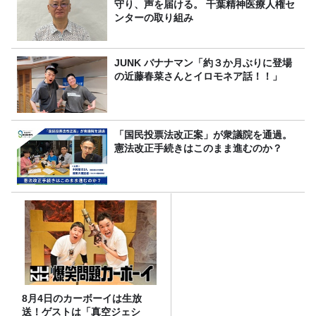
守り、声を届ける。 千葉精神医療人権セ
ンターの取り組み
JUNK バナナマン「約３か月ぶりに登場
の近藤春菜さんとイロモネア話！！」
「国民投票法改正案」が衆議院を通過。
憲法改正手続きはこのまま進むのか？
8月4日のカーボーイは生放
送！ゲストは「真空ジェシ