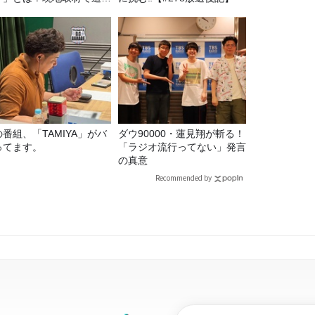
出の意味
番組、「TAMIYA」がバ
ダウ90000・蓮見翔が斬る！
ってます。
「ラジオ流行ってない」発言
の真意
Recommended by