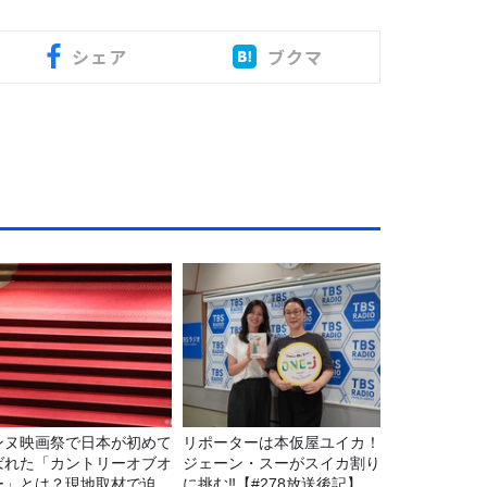
シェア
ブクマ
ンヌ映画祭で日本が初めて
リポーターは本仮屋ユイカ！
ばれた「カントリーオブオ
ジェーン・スーがスイカ割り
ー」とは？現地取材で迫る
に挑む‼【#278放送後記】