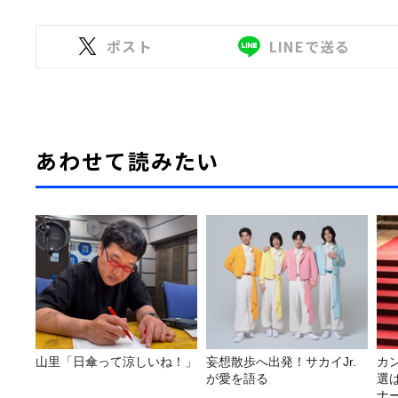
ポスト
LINEで送る
あわせて読みたい
山里「日傘って涼しいね！」
妄想散歩へ出発！サカイJr.
カ
が愛を語る
選
ナ