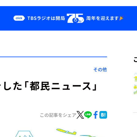
クス
イベント・グッ
ズ
st
YouTube
せ
会社情報
その他
介した「都民ニュース」
この記事をシェア