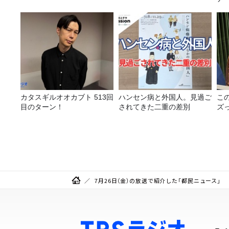
選
カタスギルオオカブト 513回
ハンセン病と外国人。見過ご
この
目のターン！
されてきた二重の差別
ズ
7月26日（金）の放送で紹介した「都民ニュース」